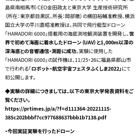
島県南相馬市）CEO金田政太と東京大学 生産技術研究所
（所在：東京都目黒区、所長：岡部徹）の横田裕輔准教授、横浜
国立大学の平川嘉昭准教授は、共同で飛行艇型ドローン
「HAMADORI 6000」搭載用の海底測地観測装置を開発し、
世
界で初めて海面に着水したドローン（
UAV
）と
1,000m
以深の
深海底との音響通信・測距に成功
。実験に使用した
「HAMADORI 6000」の試作機は、11/25・26に福島県郡山市
で行われる「
ロボット・航空宇宙フェスタふくしま
2022
」
にて
初公開します。
◆実験の詳細につきましては、以下の東京大学発表資料をご
覧ください。
https://prtimes.jp/a/?f=d111364-20221115-
385c202bbbf7cc977688637bbb1b7138.pdf
・今回実証実験を行ったドローン