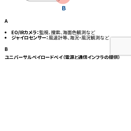
A
EO/IR
カメラ：
監視、捜索、海面色観測など
ジャイロセンサー：
風速計等、海況・風況観測など
B
ユニバーサルペイロードベイ（電源と通信インフラの提供）
ソナー：
深浅測量
ハイドロフォン：
海洋生物
採水機構：
水質・海中DNA
音響通信機：
海底局・AUVとの通信
XBT/XCTD
：
水温・塩分
目的に合わせた機器を搭載可能
問い合わせ先
株式会社スペースエンターテインメントラボラトリー
代表取締役 金田政太（かねだ まさた）