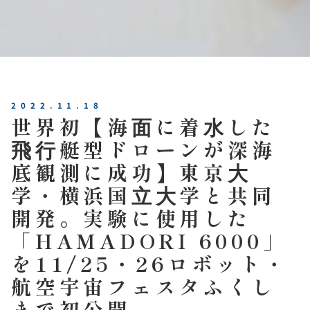
2022.11.18
世界初【海⾯に着⽔した
⾶⾏艇型ドローンが深海
底観測に成功】東京⼤
学・横浜国⽴⼤学と共同
開発。実験に使用した
「HAMADORI 6000」
を11/25・26ロボット・
航空宇宙フェスタふくし
まで初公開